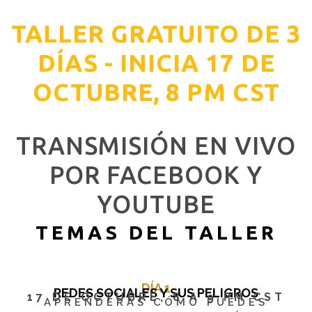
TALLER GRATUITO DE 3
DÍAS - INICIA 17 DE
OCTUBRE, 8 PM CST
TRANSMISIÓN EN VIVO
POR FACEBOOK Y
YOUTUBE
TEMAS DEL TALLER
DÍA 1
REDES SOCIALES Y SUS PELIGROS
17 DE OCTUBRE, 8 A 9 PM CST
APRENDERÁS CÓMO PUEDES