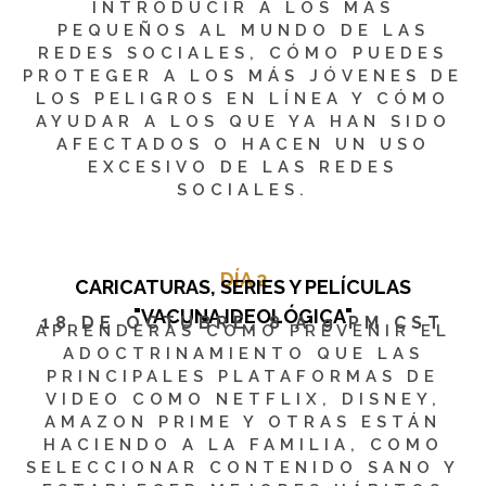
INTRODUCIR A LOS MÁS
PEQUEÑOS AL MUNDO DE LAS
REDES SOCIALES, CÓMO PUEDES
PROTEGER A LOS MÁS JÓVENES DE
LOS PELIGROS EN LÍNEA Y CÓMO
AYUDAR A LOS QUE YA HAN SIDO
AFECTADOS O HACEN UN USO
EXCESIVO DE LAS REDES
SOCIALES.
DÍA 2
CARICATURAS, SERIES Y PELÍCULAS
"VACUNA IDEOLÓGICA"
18 DE OCTUBRE, 8 A 9 PM CST
APRENDERÁS COMO PREVENIR EL
ADOCTRINAMIENTO QUE LAS
PRINCIPALES PLATAFORMAS DE
VIDEO COMO NETFLIX, DISNEY,
AMAZON PRIME Y OTRAS ESTÁN
HACIENDO A LA FAMILIA, COMO
SELECCIONAR CONTENIDO SANO Y