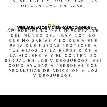
ESTABLECER MEJORES HÁBITOS
DE CONSUMO EN CASA.
DÍA 3
VIDEOJUEGOS Y CIBERADICCIONES
19 DE OCTUBRE, 8 A 9 PM CST
APREDERÁS LO MÁS IMPORTANTE
DEL MUNDO DEL "GAMING", LO
QUE NO SABÍAS Y LO QUE VIENE
PARA QUE PUEDAS PROTEGER A
TUS HIJOS DE LA EXPOSICIÓN A
LA VIOLENCIA Y EL CONTENIDO
SEXUAL EN LOS VIDEOJUEGOS, ASÍ
COMO AYUDAR A PERSONAS CON
PROBLEMAS DE ADICCIÓN A LOS
VIDEOJUEGOS.